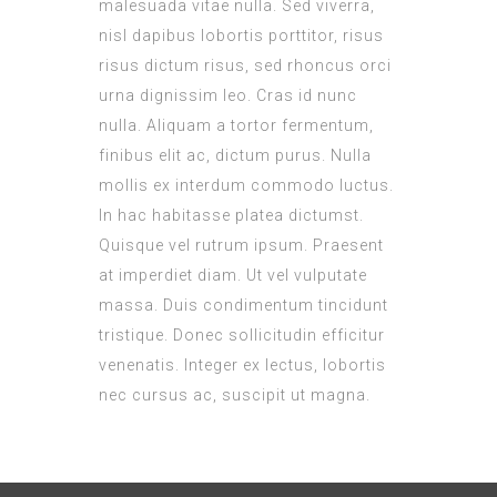
malesuada vitae nulla. Sed viverra,
nisl dapibus lobortis porttitor, risus
risus dictum risus, sed rhoncus orci
urna dignissim leo. Cras id nunc
nulla. Aliquam a tortor fermentum,
finibus elit ac, dictum purus. Nulla
mollis ex interdum commodo luctus.
In hac habitasse platea dictumst.
Quisque vel rutrum ipsum. Praesent
at imperdiet diam. Ut vel vulputate
massa. Duis condimentum tincidunt
tristique. Donec sollicitudin efficitur
venenatis. Integer ex lectus, lobortis
nec cursus ac, suscipit ut magna.