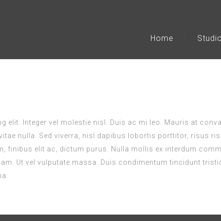
Home
Studi
 elit. Integer vel molestie nisl. Duis ac mi leo. Mauris at con
itae nulla. Sed viverra, nisl dapibus lobortis porttitor, risus 
m, finibus elit ac, dictum purus. Nulla mollis ex interdum com
am. Ut vel vulputate massa. Duis condimentum tincidunt tristiqu
na.