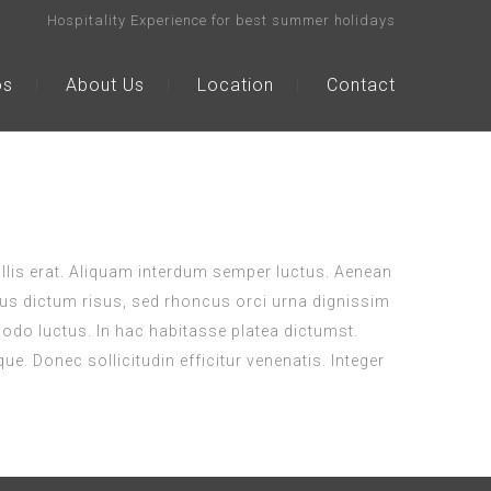
Hospitality Experience for best summer holidays
os
About Us
Location
Contact
vallis erat. Aliquam interdum semper luctus. Aenean
risus dictum risus, sed rhoncus orci urna dignissim
modo luctus. In hac habitasse platea dictumst.
e. Donec sollicitudin efficitur venenatis. Integer