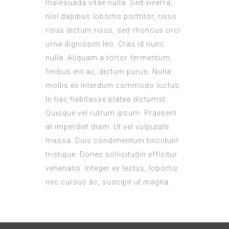
malesuada vitae nulla. Sed viverra,
nisl dapibus lobortis porttitor, risus
risus dictum risus, sed rhoncus orci
urna dignissim leo. Cras id nunc
nulla. Aliquam a tortor fermentum,
finibus elit ac, dictum purus. Nulla
mollis ex interdum commodo luctus.
In hac habitasse platea dictumst.
Quisque vel rutrum ipsum. Praesent
at imperdiet diam. Ut vel vulputate
massa. Duis condimentum tincidunt
tristique. Donec sollicitudin efficitur
venenatis. Integer ex lectus, lobortis
nec cursus ac, suscipit ut magna.