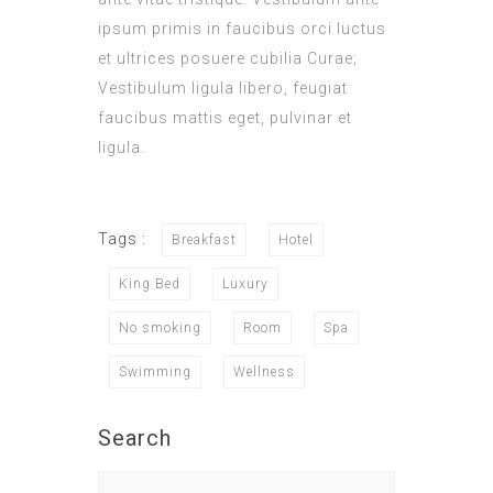
ipsum primis in faucibus orci luctus
et ultrices posuere cubilia Curae;
Vestibulum ligula libero, feugiat
faucibus mattis eget, pulvinar et
ligula.
Tags :
Breakfast
Hotel
King Bed
Luxury
No smoking
Room
Spa
Swimming
Wellness
Search
Search